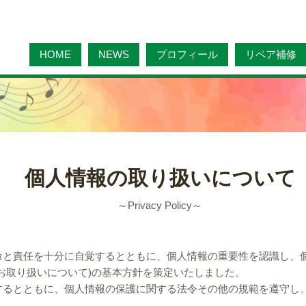
HOME
NEWS
プロフィール
リペア補修
個人情報の
取り扱いについて
～Privacy Policy～
命と責任を十分に自覚するとともに、個人情報の重要性を認識し、
お取り扱いについて)の基本方針を策定いたしました。
するとともに、個人情報の保護に関する法令その他の規範を遵守し